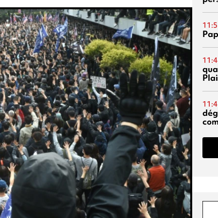
11:5
Pap
11:4
qual
Pla
11:4
dég
co