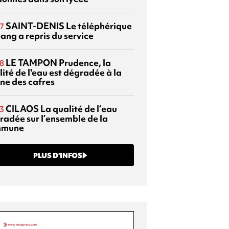
SAINT-DENIS
Le téléphérique
7
ang a repris du service
LE TAMPON
Prudence, la
8
ité de l'eau est dégradée à la
ine des cafres
CILAOS
La qualité de l’eau
3
radée sur l’ensemble de la
mmune
PLUS D’INFOS