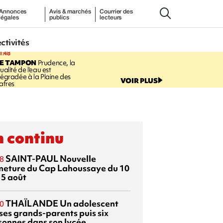
Annonces
Avis & marchés
Courrier des
légales
publics
lecteurs
ectivités
1:48
LE TAMPON
Prudence, la
ualité de l'eau est
égradée à la Plaine des
VOIR PLUS
afres
 continu
SAINT-PAUL
Nouvelle
8
meture du Cap Lahoussaye du 10
15 août
THAÏLANDE
Un adolescent
0
 ses grands-parents puis six
sonnes dans son lycée