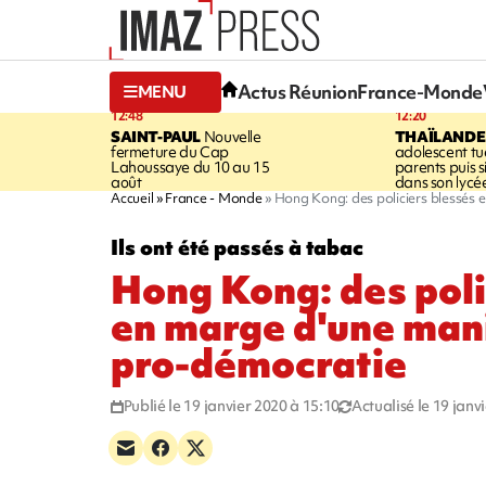
Actus Réunion
France-Monde
MENU
12:48
12:20
SAINT-PAUL
Nouvelle
THAÏLANDE
fermeture du Cap
adolescent tu
Lahoussaye du 10 au 15
parents puis 
août
dans son lycé
Accueil
France - Monde
Hong Kong: des policiers blessés
Ils ont été passés à tabac
Hong Kong: des poli
en marge d'une man
pro-démocratie
Publié le 19 janvier 2020 à 15:10
Actualisé le 19 janv