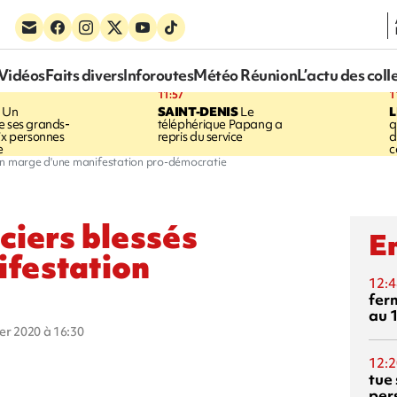
Vidéos
Faits divers
Inforoutes
Météo Réunion
L’actu des coll
11:57
1
Un
SAINT-DENIS
Le
e ses grands-
téléphérique Papang a
q
six personnes
repris du service
d
e
c
 en marge d'une manifestation pro-démocratie
ciers blessés
En
ifestation
12:4
fer
au 
ier 2020 à 16:30
12:2
tue
per