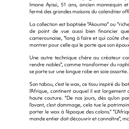
Imane Ayissi, 51 ans, ancien mannequin et 
fermé des grandes maisons du calendrier offi
La collection est baptisée "Akouma" ou "riche
de point de vue aussi bien financier qu
camerounaise, "long à faire et qui coûte che
montrer pour celle qui le porte que son épou
Une autre technique chère au créateur cons
rendre nobles", comme transformer du raphi
se porte sur une longue robe en soie assortie.
Son tabou, c'est le wax, ce tissu inspiré du b
l'Afrique, continent auquel il est largement 
haute couture. "De nos jours, dès qu'on pa
l'avant, c'est dommage, cela tue le patrimoi
porter le wax à l'époque des colons." "L'Afri
monde entier doit découvrir et connaître", mar