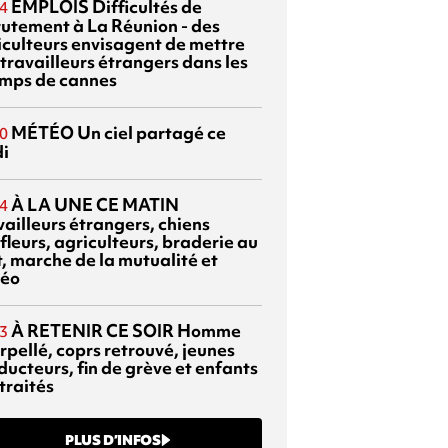
EMPLOIS
Difficultés de
4
rutement à La Réunion - des
iculteurs envisagent de mettre
travailleurs étrangers dans les
mps de cannes
MÉTÉO
Un ciel partagé ce
0
di
À LA UNE CE MATIN
4
vailleurs étrangers, chiens
fleurs, agriculteurs, braderie au
t, marche de la mutualité et
éo
À RETENIR CE SOIR
Homme
3
rpellé, coprs retrouvé, jeunes
ducteurs, fin de grève et enfants
traités
PLUS D’INFOS