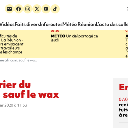
Vidéos
Faits divers
Inforoutes
Météo Réunion
L’actu des coll
05:50
0
ficultés de
MÉTÉO
Un ciel partagé ce
À
 La Réunion -
jeudi
T
urs envisagent
c
travailleurs
a
ns les champs
P
e
ne africain, sauf le wax
rier du
En
 sauf le wax
07:0
reni
ier 2020 à 11:53
fuit
à re