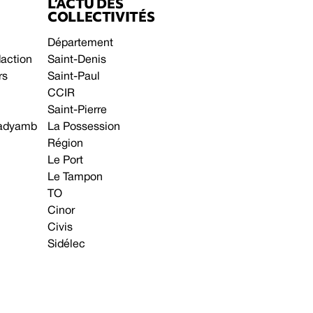
L’ACTU DES
COLLECTIVITÉS
Département
daction
Saint-Denis
rs
Saint-Paul
CCIR
Saint-Pierre
 gadyamb
La Possession
Région
Le Port
Le Tampon
TO
Cinor
Civis
Sidélec