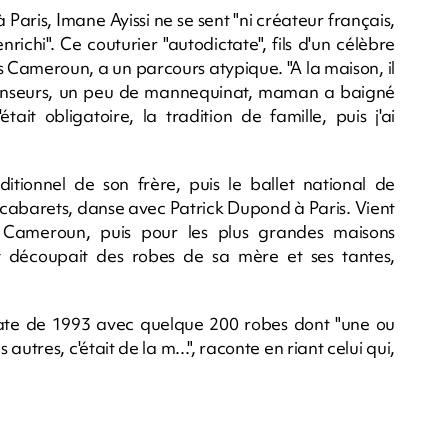
aris, Imane Ayissi ne se sent "ni créateur français,
enrichi". Ce couturier "autodictate", fils d'un célèbre
Cameroun, a un parcours atypique. "A la maison, il
danseurs, un peu de mannequinat, maman a baigné
ait obligatoire, la tradition de famille, puis j'ai
itionnel de son frère, puis le ballet national de
cabarets, danse avec Patrick Dupond à Paris. Vient
Cameroun, puis pour les plus grandes maisons
et découpait des robes de sa mère et ses tantes,
date de 1993 avec quelque 200 robes dont "une ou
utres, c'était de la m...", raconte en riant celui qui,