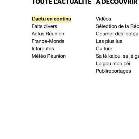
TOUTE L’ACTUALITÉ
À DÉCOUVRIR
L’actu en continu
Vidéos
Faits divers
Sélection de la Ré
Actus Réunion
Courrier des lecteu
France-Monde
Les plus lus
Inforoutes
Culture
Météo Réunion
Sa lé kalou, sa lé
Lo gou mon péi
Publireportages