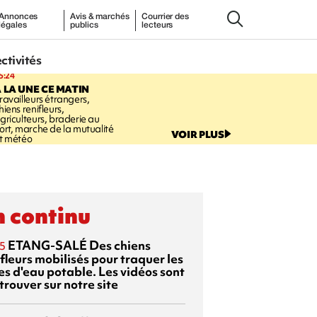
Annonces
Avis & marchés
Courrier des
légales
publics
lecteurs
ectivités
5:24
 LA UNE CE MATIN
ravailleurs étrangers,
hiens renifleurs,
griculteurs, braderie au
ort, marche de la mutualité
VOIR PLUS
t météo
 continu
ETANG-SALÉ
Des chiens
5
fleurs mobilisés pour traquer les
es d'eau potable. Les vidéos sont
trouver sur notre site