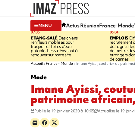
Actus Réunion
France-Monde
MENU
07:05
06:04
ETANG-SALÉ
Des chiens
EMPLOIS
Dif
renifleurs mobilisés pour
recrutement à
traquer les fuites d'eau
des agriculte
potable. Les vidéos sont à
de mettre des 
retrouver sur notre site
étrangers da
de cannes
Accueil
France - Monde
Imane Ayissi, couturier du patrimoi
Mode
Imane Ayissi, coutu
patrimoine africain,
Publié le 19 janvier 2020 à 10:05
Actualisé le 19 janv