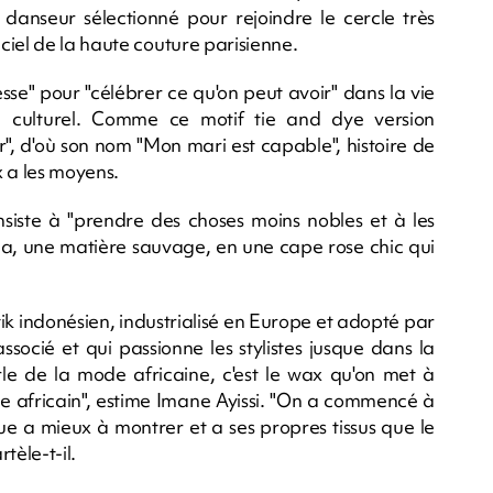
danseur sélectionné pour rejoindre le cercle très
ciel de la haute couture parisienne.
sse" pour "célébrer ce qu'on peut avoir" dans la vie
e culturel. Comme ce motif tie and dye version
r", d'où son nom "Mon mari est capable", histoire de
x a les moyens.
iste à "prendre des choses moins nobles et à les
a, une matière sauvage, en une cape rose chic qui
atik indonésien, industrialisé en Europe et adopté par
associé et qui passionne les stylistes jusque dans la
rle de la mode africaine, c'est le wax qu'on met à
ne africain", estime Imane Ayissi. "On a commencé à
que a mieux à montrer et a ses propres tissus que le
tèle-t-il.