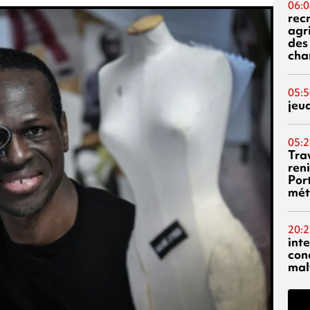
06:0
rec
agr
des 
cha
05:5
jeu
05:2
Tra
reni
Por
mét
20:2
inte
con
mal