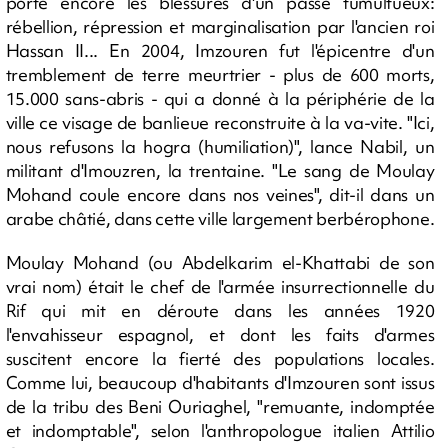
porte encore les blessures d'un passé tumultueux:
rébellion, répression et marginalisation par l'ancien roi
Hassan II... En 2004, Imzouren fut l'épicentre d'un
tremblement de terre meurtrier - plus de 600 morts,
15.000 sans-abris - qui a donné à la périphérie de la
ville ce visage de banlieue reconstruite à la va-vite. "Ici,
nous refusons la hogra (humiliation)", lance Nabil, un
militant d'Imouzren, la trentaine. "Le sang de Moulay
Mohand coule encore dans nos veines", dit-il dans un
arabe châtié, dans cette ville largement berbérophone.
Moulay Mohand (ou Abdelkarim el-Khattabi de son
vrai nom) était le chef de l'armée insurrectionnelle du
Rif qui mit en déroute dans les années 1920
l'envahisseur espagnol, et dont les faits d'armes
suscitent encore la fierté des populations locales.
Comme lui, beaucoup d'habitants d'Imzouren sont issus
de la tribu des Beni Ouriaghel, "remuante, indomptée
et indomptable", selon l'anthropologue italien Attilio