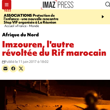
10:33
15:03
ASSOCIATIONS
Protection de
CANADA
Vaste feu de 
l’enfance - une nouvelle rencontre
l'ouest du pays, 20.000 
Stop VIF organisée à La Réunion
l'état d'urgence déclaré
Accueil
France - Monde
Afrique du Nord
Imzouren, l'autre
révoltée du Rif marocain
Publié le 11 juin 2017 à 18:02