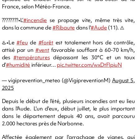
France, selon Météo-France.
????????•L’
#incendie
se propage vite, même très vite,
dans la commune de
#Ribaute
dans l'
#Aude
(11). ⚠️
♨️•Le
#feu
de
#forêt
est totalement hors de contrôle,
attisé par un
#vent
favorable soufflant à 60-70 km/h,
des
#températures
dépassant les 30°C et un taux
d’
#humidité
inférieur…
pic.twitter.com/wxDtFlpiuN
— vigiprevention_meteo (@VigipreventionM)
August 5,
2025
Depuis le début de l'été, plusieurs incendies ont eu lieu
dans l'Aude. L'un d'eux, début juillet, le plus important
dans le département depuis 40 ans, avait parcouru
2.000 hectares près de Narbonne.
Affectée également par l'arrachage de vignes, qui