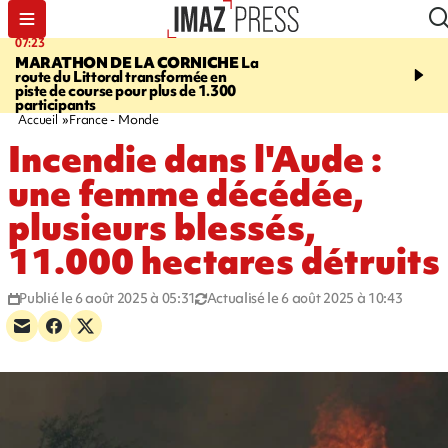
07:23
08:37
MARATHON DE LA CORNICHE
La
SAINT-DENIS
Lancemen
route du Littoral transformée en
braderie de l'océan pour
piste de course pour plus de 1.300
pouvoir d'achat des fami
participants
soutenir les commerçan
Accueil
France - Monde
Incendie dans l'Aude :
une femme décédée,
plusieurs blessés,
11.000 hectares détruits
Publié le 6 août 2025 à 05:31
Actualisé le 6 août 2025 à 10:43