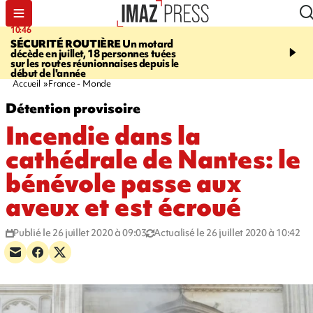
10:46
13:49
SÉCURITÉ ROUTIÈRE
Un motard
JUSTICE
Violences sexu
décède en juillet, 18 personnes tuées
mineurs - un courrier d
sur les routes réunionnaises depuis le
pointe les défaillances 
début de l'année
Accueil
France - Monde
Détention provisoire
Incendie dans la
cathédrale de Nantes: le
bénévole passe aux
aveux et est écroué
Publié le 26 juillet 2020 à 09:03
Actualisé le 26 juillet 2020 à 10:42