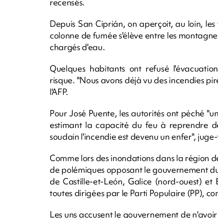
recensés.
Depuis San Ciprián, on aperçoit, au loin, l
colonne de fumée s'élève entre les montagnes 
chargés d'eau.
Quelques habitants ont refusé l'évacuatio
risque. "Nous avons déjà vu des incendies pir
l'AFP.
Pour José Puente, les autorités ont péché "
estimant la capacité du feu à reprendre de l
soudain l'incendie est devenu un enfer", juge-t
Comme lors des inondations dans la région de
de polémiques opposant le gouvernement du s
de Castille-et-León, Galice (nord-ouest) et 
toutes dirigées par le Parti Populaire (PP), co
Les uns accusent le gouvernement de n'avoir p