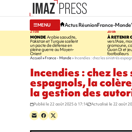
Actus Réunion
France-Monde
MENU
21:08
20:06
MONDE
Arabie saoudite,
À RETENIR 
Pakistan et Turquie scellent
vers l'Asie, mo
un pacte de défense en
gramoune, co
pleine guerre au Moyen-
Guan Di et je
Orient
footballeurs
Accueil
France - Monde
Incendies : chez les sinistrés espag
Incendies : chez les 
espagnols, la colèr
la gestion des autor
Publié le 22 août 2025 à 17:14
Actualisé le 22 août 2