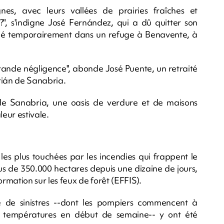
es, avec leurs vallées de prairies fraîches et
er?", s'indigne José Fernández, qui a dû quitter son
ogé temporairement dans un refuge à Benavente, à
 grande négligence", abonde José Puente, un retraité
rián de Sanabria.
e Sanabria, une oasis de verdure et de maisons
leur estivale.
 les plus touchées par les incendies qui frappent le
us de 350.000 hectares depuis une dizaine de jours,
mation sur les feux de forêt (EFFIS).
 de sinistres --dont les pompiers commencent à
s températures en début de semaine-- y ont été