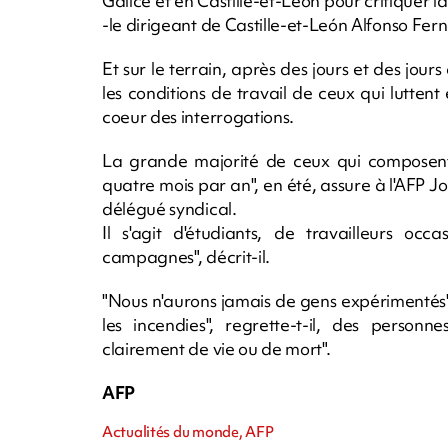
Galice et en Castille-et-León pour critiquer l
-le dirigeant de Castille-et-León Alfonso Fe
Et sur le terrain, après des jours et des jour
les conditions de travail de ceux qui lutten
coeur des interrogations.
La grande majorité de ceux qui composent "
quatre mois par an", en été, assure à l'AFP 
délégué syndical.
Il s'agit d'étudiants, de travailleurs occ
campagnes", décrit-il.
"Nous n'aurons jamais de gens expérimentés
les incendies", regrette-t-il, des personn
clairement de vie ou de mort".
AFP
Actualités du monde, AFP