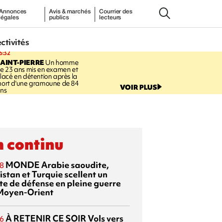
Annonces
Avis & marchés
Courrier des
légales
publics
lecteurs
ectivités
6:32
AINT-PIERRE
Un homme
e 23 ans mis en examen et
lacé en détention après la
ort d'une gramoune de 84
VOIR PLUS
ns
 continu
MONDE
Arabie saoudite,
8
istan et Turquie scellent un
te de défense en pleine guerre
Moyen-Orient
À RETENIR CE SOIR
Vols vers
6