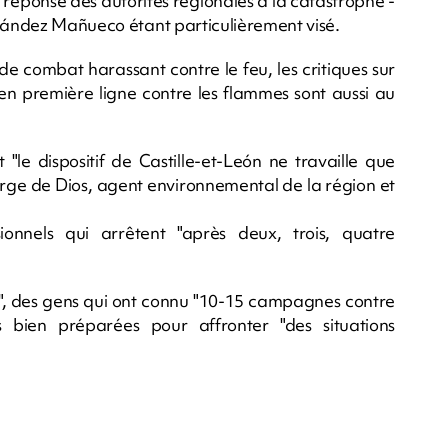
a réponse des autorités régionales à la catastrophe -
rnández Mañueco étant particulièrement visé.
s de combat harassant contre le feu, les critiques sur
t en première ligne contre les flammes sont aussi au
le dispositif de Castille-et-León ne travaille que
Jorge de Dios, agent environnemental de la région et
asionnels qui arrêtent "après deux, trois, quatre
", des gens qui ont connu "10-15 campagnes contre
es bien préparées pour affronter "des situations