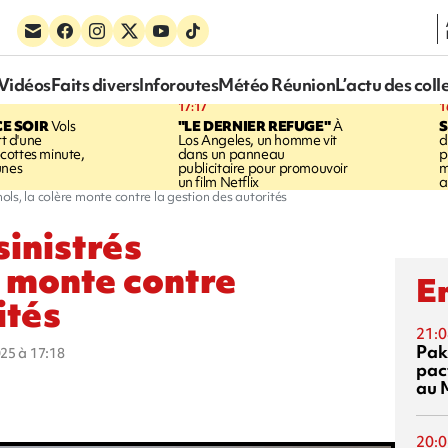
Vidéos
Faits divers
Inforoutes
Météo Réunion
L’actu des coll
17:17
1
CE SOIR
Vols
"LE DERNIER REFUGE"
À
S
rt d'une
Los Angeles, un homme vit
d
cottes minute,
dans un panneau
p
unes
publicitaire pour promouvoir
m
un film Netflix
a
nols, la colère monte contre la gestion des autorités
sinistrés
e monte contre
En
ités
21:0
Pak
025 à 17:18
pac
au 
20:0