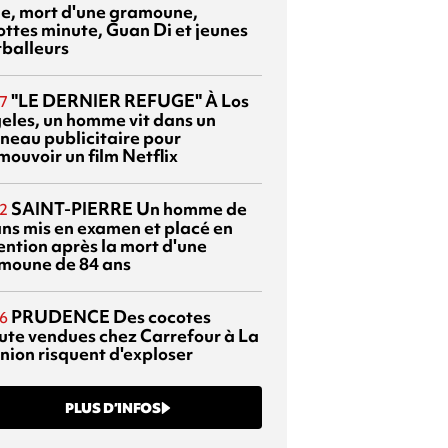
sie, mort d'une gramoune,
ottes minute, Guan Di et jeunes
tballeurs
"LE DERNIER REFUGE"
À Los
7
eles, un homme vit dans un
neau publicitaire pour
mouvoir un film Netflix
SAINT-PIERRE
Un homme de
2
ans mis en examen et placé en
ention après la mort d'une
moune de 84 ans
PRUDENCE
Des cocotes
6
ute vendues chez Carrefour à La
nion risquent d'exploser
PLUS D’INFOS