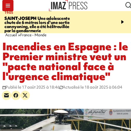
19:05
20:44
SAINT-JOSEPH
Une adolescente
À RETENIR CE SOIR
G
chute de 6 mètres lors d'une sortie
rouée de coups, cycliste,
cannyoning, elle a été hélitreuillée
personne disparue et c
par la gendarmerie
para-natation
Accueil
France - Monde
Incendies en Espagne : le
Premier ministre veut un
"pacte national face à
l'urgence climatique"
Publié le 17 août 2025 à 18:46
Actualisé le 18 août 2025 à 06:04