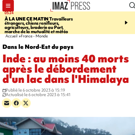
05:24
07:05
À LA UNE CE MATIN
Travailleurs
ETANG-SALÉ
Des chien
étrangers, chiens renifleurs,
mobilisés pour traquer le
agriculteurs, braderie au Port,
d'eau potable. Les vidéo
marche de la mutualité et météo
retrouver sur notre site
Accueil
France - Monde
Dans le Nord-Est du pays
Inde : au moins 40 morts
après le débordement
d'un lac dans l'Himalaya
Publié le 6 octobre 2023 à 15:19
Actualisé le 6 octobre 2023 à 15:41