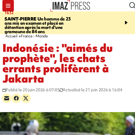
16:32
21:08
SAINT-PIERRE
Un homme de 23
MONDE
Arabie saoudit
ans mis en examen et placé en
et Turquie scellent un p
détention après la mort d'une
défense en pleine guerr
gramoune de 84 ans
Orient
Accueil
France - Monde
Indonésie : "aimés du
prophète", les chats
errants prolifèrent à
Jakarta
Publié le 20 juin 2026 à 07:05
Actualisé le 21 juin 2026 à 16:04