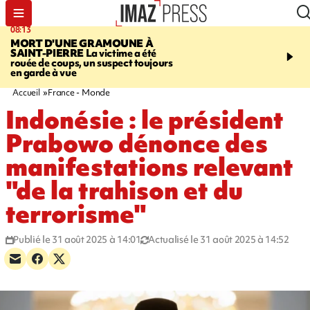
08:13
10:13
MORT D'UNE GRAMOUNE À
ROUTE DE LA MONT
SAINT-PIERRE
La victime a été
cycliste évacué en urge
rouée de coups, un suspect toujours
après une collision avec
en garde à vue
Accueil
France - Monde
Indonésie : le président
Prabowo dénonce des
manifestations relevant
"de la trahison et du
terrorisme"
Publié le 31 août 2025 à 14:01
Actualisé le 31 août 2025 à 14:52