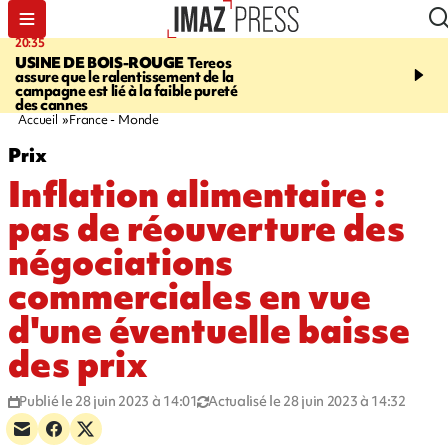
20:35
05:30
USINE DE BOIS-ROUGE
Tereos
SAINT-DENIS
Réouvert
assure que le ralentissement de la
téléphérique Papang à p
campagne est lié à la faible pureté
heures ce vendredi
des cannes
Accueil
France - Monde
Prix
Inflation alimentaire :
pas de réouverture des
négociations
commerciales en vue
d'une éventuelle baisse
des prix
Publié le 28 juin 2023 à 14:01
Actualisé le 28 juin 2023 à 14:32