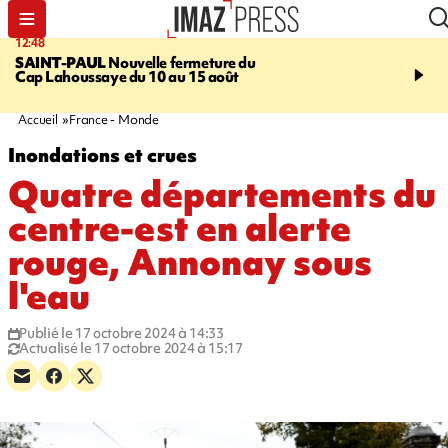
12:48
14:23
SAINT-PAUL
Nouvelle fermeture du
AFRIQUE DU SUD
Aprè
Cap Lahoussaye du 10 au 15 août
massif de migrants, la p
main-d'œuvre dans la na
ciel
Accueil
France - Monde
Inondations et crues
Quatre départements du
centre-est en alerte
rouge, Annonay sous
l'eau
Publié le 17 octobre 2024 à 14:33
Actualisé le 17 octobre 2024 à 15:17