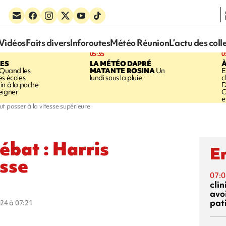
Vidéos
Faits divers
Inforoutes
Météo Réunion
L’actu des coll
05:35
0
ES
LA MÉTÉO DAPRÉ
À
Quand les
MATANTE ROSINA
Un
E
es écoles
lundi sous la pluie
c
in à la poche
D
eigner
C
e
eut passer à la vitesse supérieure
débat : Harris
En
esse
07:0
cli
avo
pat
024 à 07:21