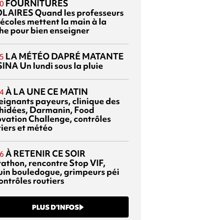
FOURNITURES
0
OLAIRES
Quand les professeurs
 écoles mettent la main à la
he pour bien enseigner
LA MÉTÉO DAPRÉ MATANTE
5
SINA
Un lundi sous la pluie
À LA UNE CE MATIN
4
eignants payeurs, clinique des
hidées, Darmanin, Food
ovation Challenge, contrôles
tiers et météo
À RETENIR CE SOIR
6
athon, rencontre Stop VIF,
uin bouledogue, grimpeurs péi
ontrôles routiers
PLUS D’INFOS