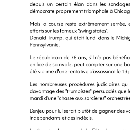
depuis un certain élan dans les sondages e
démocrate proprement triomphale à Chicag
Mais la course reste extrêmement serrée, e
efforts sur les fameux "swing states".
Donald Trump, qui était lundi dans le Michi
Pennsylvanie.
Le républicain de 78 ans, s'il n'a pas bénéfi
en lice de sa rivale, peut compter sur une bas
été victime d'une tentative d'assassinat le 13 ju
Les nombreuses procédures judiciaires qui 
davantage des "trumpistes" persuadés que le
mardi d'une "chasse aux sorcières" orchestré
L'enjeu pour lui serait plutôt de gagner des 
indépendants et des indécis.