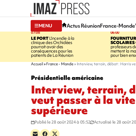
Actus Réunion
France-Monde
MENU
07:08
06:00
LE PORT
L'incendie à la
FOURNITUR
clinique des Orchidées
SCOLAIRES
pourrait avoir des
professeurs d
conséquences pour les
mettent la ma
patients de La Réunion
pour bien ens
Accueil
France - Monde
Interview, terrain, débat : Harris v
Présidentielle américaine
Interview, terrain, 
veut passer à la vit
supérieure
Publié le 28 août 2024 à 05:52
Actualisé le 28 août 2