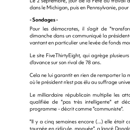
Le 2 septembre, jour de la Fête du travail 
dans le Michigan, puis en Pennsylvanie, pour v
- Sondages -
Pour les démocrates, il s'agit de "transfo
dimanche dans un communiqué la présidente 
vantant en particulier une levée de fonds mons
Le site FiveThirtyEight, qui agrège plusieur
d'avance sur son rival de 78 ans.
Cela ne lui garantit en rien de remporter la 
où le président n'est pas élu au suffrage unive
Le milliardaire républicain multiplie les at
qualifiée de "pas très intelligente" et d
programme - décrit comme "communiste".
"Il y a cinq semaines encore (...) elle éta
tournée en ridicule, moquée", a lancé Donal