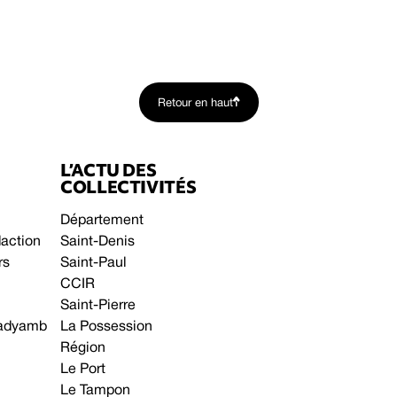
Retour en haut
L’ACTU DES
COLLECTIVITÉS
Département
daction
Saint-Denis
rs
Saint-Paul
CCIR
Saint-Pierre
 gadyamb
La Possession
Région
Le Port
Le Tampon