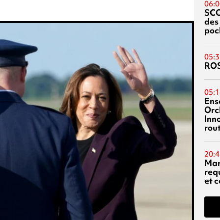
06:0
SC
des
poc
05:3
RO
05:1
Ens
Orc
Inn
rou
20:4
Mar
req
et c