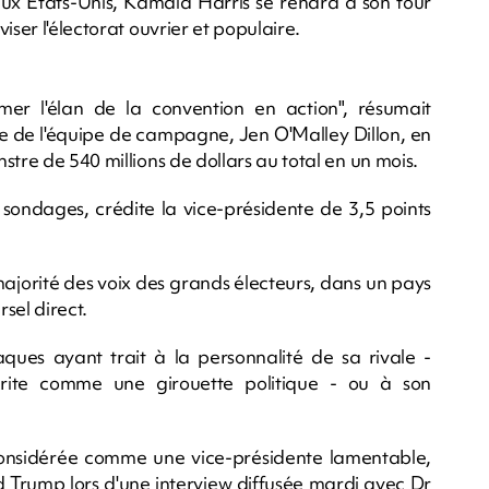
aux Etats-Unis, Kamala Harris se rendra à son tour
iser l'électorat ouvrier et populaire.
rmer l'élan de la convention en action", résumait
de l'équipe de campagne, Jen O'Malley Dillon, en
tre de 540 millions de dollars au total en un mois.
s sondages, crédite la vice-présidente de 3,5 points
majorité des voix des grands électeurs, dans un pays
rsel direct.
taques ayant trait à la personnalité de sa rivale -
écrite comme une girouette politique - ou à son
it considérée comme une vice-présidente lamentable,
d Trump lors d'une interview diffusée mardi avec Dr