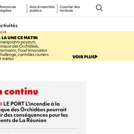
Annonces
Avis & marchés
Courrier des
légales
publics
lecteurs
ectivités
5:14
 LA UNE CE MATIN
nseignants payeurs,
linique des Orchidées,
armanin, Food Innovation
hallenge, contrôles routiers
VOIR PLUS
t météo
 continu
LE PORT
L'incendie à la
8
nique des Orchidées pourrait
ir des conséquences pour les
ients de La Réunion