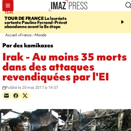
15:45
20:17
TOUR DE FRANCE
La lauréate
À RETENIR CE SOIR
Sé
sortante Pauline Ferrand-Prévot
routière, concours de nou
abandonne avant la 8e étape
du littoral fermée, courr
Darmanin et évacuation
Accueil
France - Monde
Par des kamikazes
Irak - Au moins 35 morts
dans des attaques
revendiquées par l'EI
Publié le 20 mai 2017 à 14:57