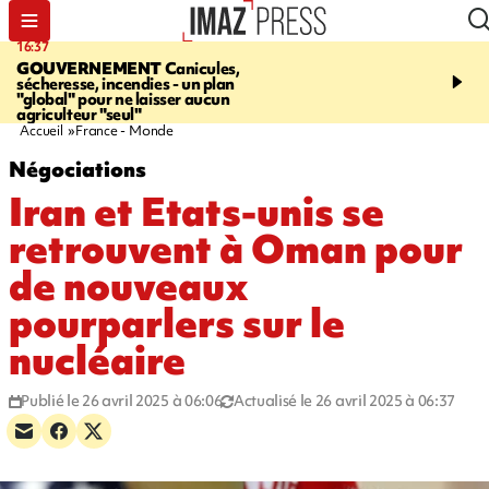
16:37
20:23
GOUVERNEMENT
Canicules,
À RETENIR CE SOIR
H
sécheresse, incendies - un plan
interpellé, coprs retrouv
"global" pour ne laisser aucun
conducteurs, fin de grèv
agriculteur "seul"
maltraités
Accueil
France - Monde
Négociations
Iran et Etats-unis se
retrouvent à Oman pour
de nouveaux
pourparlers sur le
nucléaire
Publié le 26 avril 2025 à 06:06
Actualisé le 26 avril 2025 à 06:37