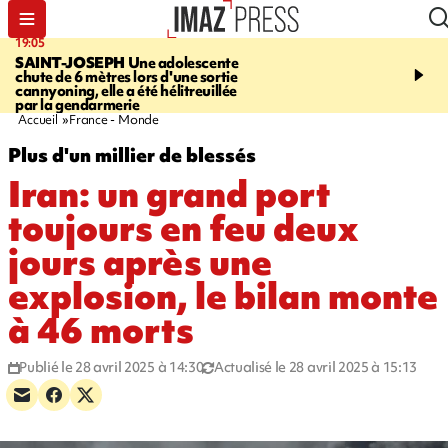
19:05
20:44
SAINT-JOSEPH
Une adolescente
À RETENIR CE SOIR
G
chute de 6 mètres lors d'une sortie
rouée de coups, cycliste,
cannyoning, elle a été hélitreuillée
personne disparue et c
par la gendarmerie
para-natation
Accueil
France - Monde
Plus d'un millier de blessés
Iran: un grand port
toujours en feu deux
jours après une
explosion, le bilan monte
à 46 morts
Publié le 28 avril 2025 à 14:30
Actualisé le 28 avril 2025 à 15:13