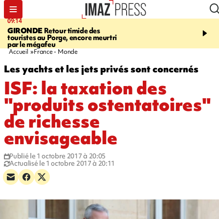
09:14
13:09
GIRONDE
Retour timide des
CONFLIT
Des échanges
touristes au Porge, encore meurtri
font cinq morts en Ukrai
par le mégafeu
Russie
Accueil
France - Monde
Les yachts et les jets privés sont concernés
ISF: la taxation des
"produits ostentatoires"
de richesse
envisageable
Publié le 1 octobre 2017 à 20:05
Actualisé le 1 octobre 2017 à 20:11