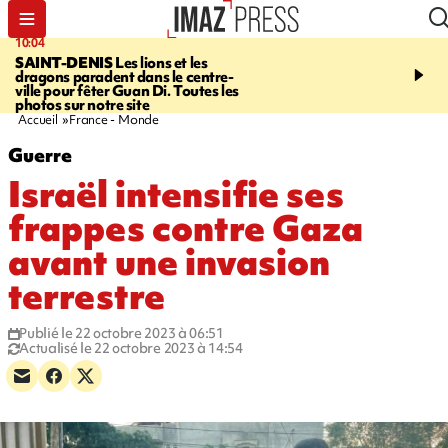
10:04
11:43
SAINT-DENIS
Les lions et les
CILAOS
La qualité de l
dragons paradent dans le centre-
sur l’ensemble de la c
ville pour fêter Guan Di. Toutes les
photos sur notre site
Accueil
France - Monde
Guerre
Israël intensifie ses
frappes contre Gaza
avant une invasion
terrestre
Publié le 22 octobre 2023 à 06:51
Actualisé le 22 octobre 2023 à 14:54