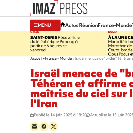
Actus Réunion
France-Monde
MENU
05:30
05:20
SAINT-DENIS
Réouverture
À LA UNE C
du téléphérique Papang à
Mortalité infan
partir de 6 heures ce
Marathon de l
vendredi
Ceuta, brader
Opus Pocus e
Accueil
France - Monde
Israël menace de "brûler" Téhéran et 
Israël menace de "b
Téhéran et affirme a
maîtrise du ciel sur 
l'Iran
Publié le 14 juin 2025 à 18:20
Actualisé le 15 juin 202