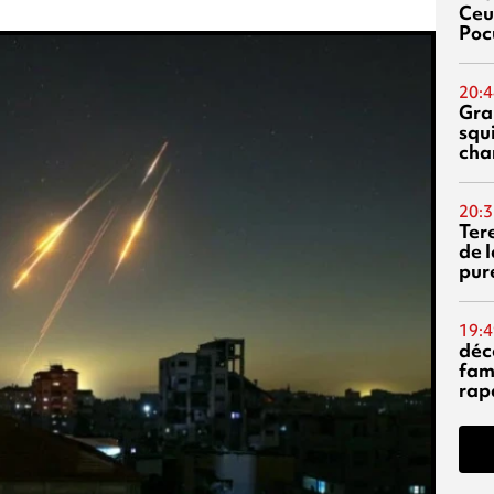
Ceu
Poc
20:4
Gra
squ
cha
20:3
Ter
de l
pur
19:4
déc
fam
rap