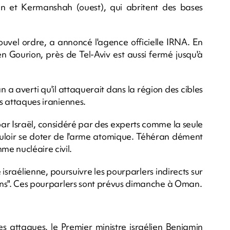
 et Kermanshah (ouest), qui abritent des bases
nouvel ordre, a annoncé l'agence officielle IRNA. En
Ben Gourion, près de Tel-Aviv est aussi fermé jusqu'à
n a averti qu'il attaquerait dans la région des cibles
es attaques iraniennes.
par Israël, considéré par des experts comme la seule
uloir se doter de l'arme atomique. Téhéran dément
e nucléaire civil.
 israélienne, poursuivre les pourparlers indirects sur
 sens". Ces pourparlers sont prévus dimanche à Oman.
es attaques, le Premier ministre israélien Benjamin