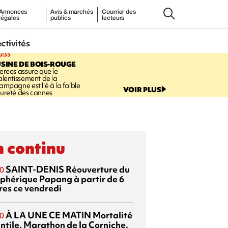
Annonces
Avis & marchés
Courrier des
légales
publics
lecteurs
ectivités
0:35
SINE DE BOIS-ROUGE
ereos assure que le
alentissement de la
ampagne est lié à la faible
VOIR PLUS
ureté des cannes
 continu
SAINT-DENIS
Réouverture du
0
éphérique Papang à partir de 6
res ce vendredi
À LA UNE CE MATIN
Mortalité
0
antile, Marathon de la Corniche,