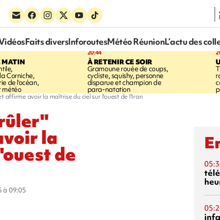
Vidéos
Faits divers
Inforoutes
Météo Réunion
L’actu des coll
20:44
2
E MATIN
À RETENIR CE SOIR
U
tile,
Gramoune rouée de coups,
T
a Corniche,
cycliste, squishy, personne
r
ie de l'océan,
disparue et champion de
c
t météo
para-natation
p
affirme avoir la maîtrise du ciel sur l'ouest de l'Iran
rûler"
voir la
En
l'ouest de
05:3
tél
heu
5 à 09:05
05:2
inf