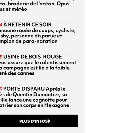
ta, braderie de l'océan, Opus
us et météo
À RETENIR CE SOIR
4
moune rouée de coups, cycliste,
ishy, personne disparue et
mpion de para-natation
USINE DE BOIS-ROUGE
5
eos assure que le ralentissement
a campagne est lié à la faible
eté des cannes
PORTÉ DISPARU
Après le
9
ès de Quentin Dumontier, sa
ille lance une cagnotte pour
atrier son corps en Hexagone
PLUS D’INFOS