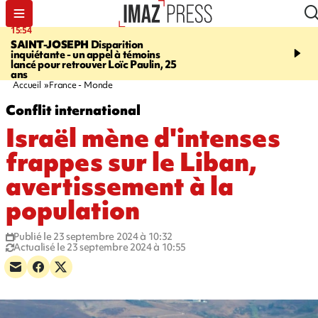
15:54
17:52
SAINT-JOSEPH
Disparition
SAINT-DENIS
Le Barac
inquiétante - un appel à témoins
dimanche pour l'arrivée
lancé pour retrouver Loïc Paulin, 25
cycliste
ans
Accueil
France - Monde
Conflit international
Israël mène d'intenses
frappes sur le Liban,
avertissement à la
population
Publié le 23 septembre 2024 à 10:32
Actualisé le 23 septembre 2024 à 10:55