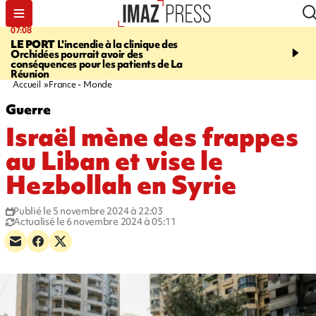
07:08
09:56
LE PORT
L'incendie à la clinique des
VIOLENCES SEXUELL
Orchidées pourrait avoir des
MINEURS
L'association 
conséquences pour les patients de La
judiciaire dénonce une "
Réunion
Darmanin
Accueil
France - Monde
Guerre
Israël mène des frappes
au Liban et vise le
Hezbollah en Syrie
Publié le 5 novembre 2024 à 22:03
Actualisé le 6 novembre 2024 à 05:11