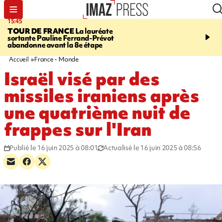
15:45
20:17
TOUR DE FRANCE
La lauréate
À RETENIR CE SOIR
Sé
sortante Pauline Ferrand-Prévot
routière, concours de nou
abandonne avant la 8e étape
du littoral fermée, courr
Darmanin et évacuation
Accueil
France - Monde
Israël visé par des
missiles iraniens après
une quatrième nuit de
frappes sur l'Iran
Publié le 16 juin 2025 à 08:01
Actualisé le 16 juin 2025 à 08:56