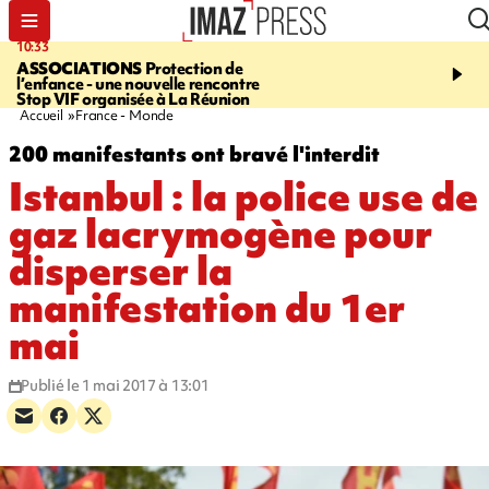
10:33
15:03
ASSOCIATIONS
Protection de
CANADA
Vaste feu de 
l’enfance - une nouvelle rencontre
l'ouest du pays, 20.000 
Stop VIF organisée à La Réunion
l'état d'urgence déclaré
Accueil
France - Monde
200 manifestants ont bravé l'interdit
Istanbul : la police use de
gaz lacrymogène pour
disperser la
manifestation du 1er
mai
Publié le 1 mai 2017 à 13:01