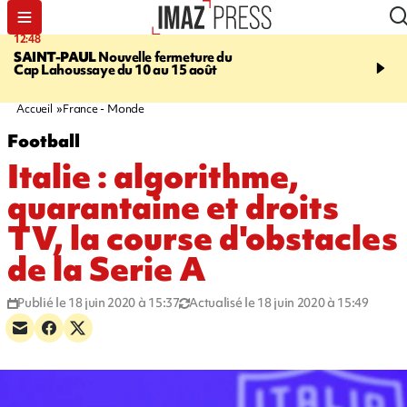
12:48
14:23
SAINT-PAUL
Nouvelle fermeture du
AFRIQUE DU SUD
Aprè
Cap Lahoussaye du 10 au 15 août
massif de migrants, la p
main-d'œuvre dans la na
ciel
Accueil
France - Monde
Football
Italie : algorithme,
quarantaine et droits
TV, la course d'obstacles
de la Serie A
Publié le 18 juin 2020 à 15:37
Actualisé le 18 juin 2020 à 15:49