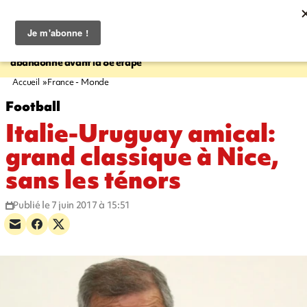
15:45
20:17
TOUR DE FRANCE
La lauréate
À RETENIR CE SOIR
Sé
sortante Pauline Ferrand-Prévot
routière, concours de nou
abandonne avant la 8e étape
du littoral fermée, courr
Darmanin et évacuation
Accueil
France - Monde
Football
Italie-Uruguay amical:
grand classique à Nice,
sans les ténors
Publié le 7 juin 2017 à 15:51