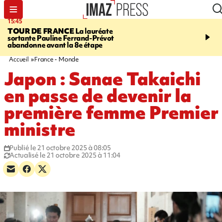
15:45
20:17
TOUR DE FRANCE
La lauréate
À RETENIR CE SOIR
Sé
sortante Pauline Ferrand-Prévot
routière, concours de nou
abandonne avant la 8e étape
du littoral fermée, courr
Darmanin et évacuation
Accueil
France - Monde
Japon : Sanae Takaichi
en passe de devenir la
première femme Premier
ministre
Publié le 21 octobre 2025 à 08:05
Actualisé le 21 octobre 2025 à 11:04