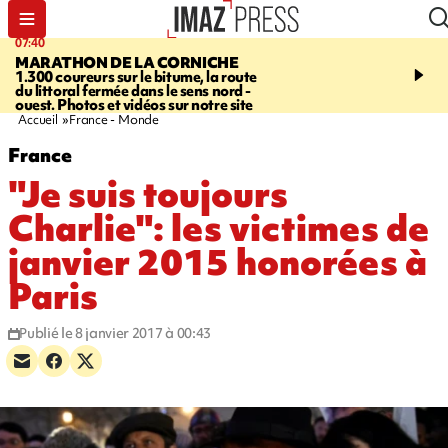
07:40
10:33
MARATHON DE LA CORNICHE
ASSOCIATIONS
Protec
1.300 coureurs sur le bitume, la route
l’enfance - une nouvelle
du littoral fermée dans le sens nord -
Stop VIF organisée à La
ouest. Photos et vidéos sur notre site
Accueil
France - Monde
France
"Je suis toujours
Charlie": les victimes de
janvier 2015 honorées à
Paris
Publié le 8 janvier 2017 à 00:43