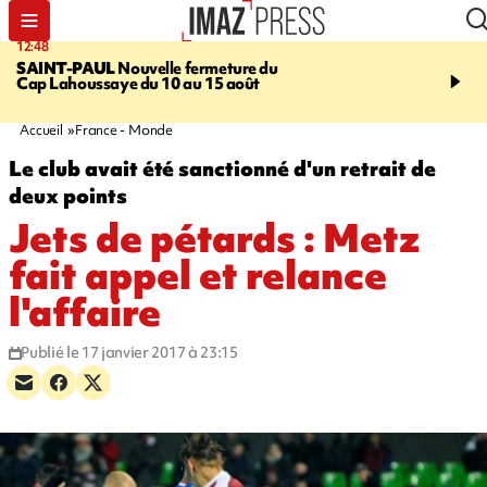
12:48
14:23
SAINT-PAUL
Nouvelle fermeture du
AFRIQUE DU SUD
Aprè
Cap Lahoussaye du 10 au 15 août
massif de migrants, la p
main-d'œuvre dans la na
ciel
Accueil
France - Monde
Le club avait été sanctionné d'un retrait de
deux points
Jets de pétards : Metz
fait appel et relance
l'affaire
Publié le 17 janvier 2017 à 23:15