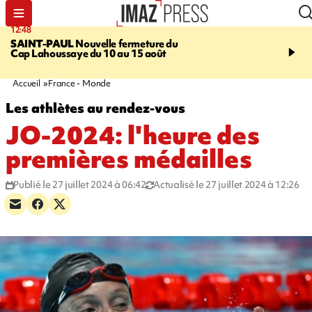
12:48
14:23
SAINT-PAUL
Nouvelle fermeture du
AFRIQUE DU SUD
Aprè
Cap Lahoussaye du 10 au 15 août
massif de migrants, la p
main-d'œuvre dans la na
ciel
Accueil
France - Monde
Les athlètes au rendez-vous
JO-2024: l'heure des
premières médailles
Publié le 27 juillet 2024 à 06:42
Actualisé le 27 juillet 2024 à 12:26