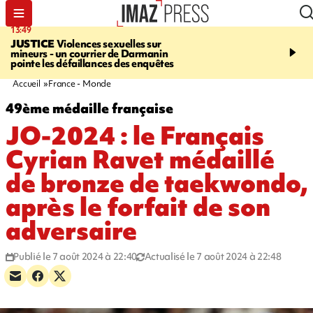
13:49
17:59
JUSTICE
Violences sexuelles sur
INFOROUTE
Marathon 
mineurs - un courrier de Darmanin
Corniche - la route du L
pointe les défaillances des enquêtes
ce dimanche matin dans 
Nord-Ouest
Accueil
France - Monde
49ème médaille française
JO-2024 : le Français
Cyrian Ravet médaillé
de bronze de taekwondo,
après le forfait de son
adversaire
Publié le 7 août 2024 à 22:40
Actualisé le 7 août 2024 à 22:48