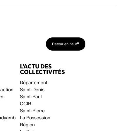
Retour en haut
L’ACTU DES
COLLECTIVITÉS
Département
daction
Saint-Denis
rs
Saint-Paul
CCIR
Saint-Pierre
 gadyamb
La Possession
Région