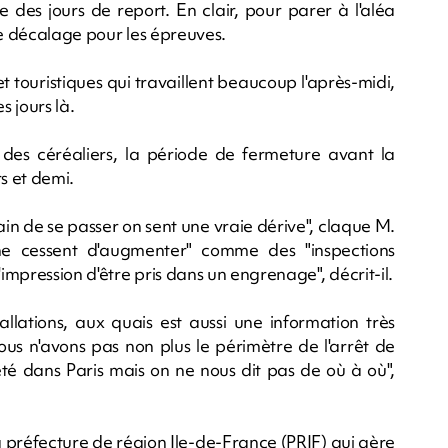
 des jours de report. En clair, pour parer à l'aléa
 de décalage pour les épreuves.
 touristiques qui travaillent beaucoup l'après-midi,
s jours là.
 des céréaliers, la période de fermeture avant la
s et demi.
rain de se passer on sent une vraie dérive", claque M.
 ne cessent d'augmenter" comme des "inspections
mpression d'être pris dans un engrenage", décrit-il.
allations, aux quais est aussi une information très
us n'avons pas non plus le périmètre de l'arrêt de
êté dans Paris mais on ne nous dit pas de où à où",
a préfecture de région Ile-de-France (PRIF) qui gère