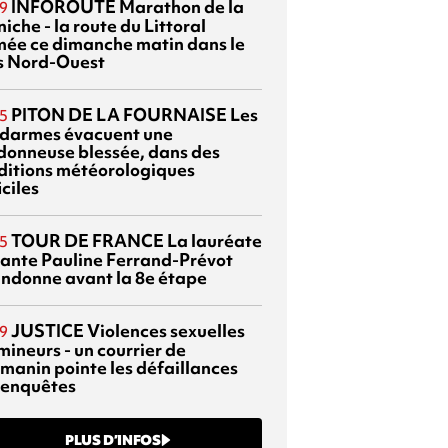
INFOROUTE
Marathon de la
9
iche - la route du Littoral
mée ce dimanche matin dans le
s Nord-Ouest
PITON DE LA FOURNAISE
Les
5
darmes évacuent une
donneuse blessée, dans des
ditions météorologiques
iciles
TOUR DE FRANCE
La lauréate
5
tante Pauline Ferrand-Prévot
ndonne avant la 8e étape
JUSTICE
Violences sexuelles
9
mineurs - un courrier de
manin pointe les défaillances
 enquêtes
PLUS D’INFOS