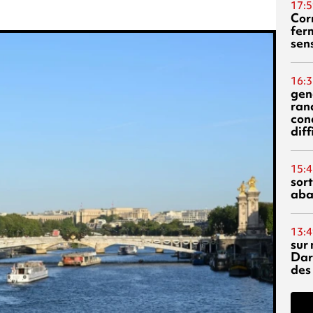
17:5
Corn
fer
sen
16:3
gen
ran
con
diff
15:4
sor
aba
13:4
sur 
Dar
des