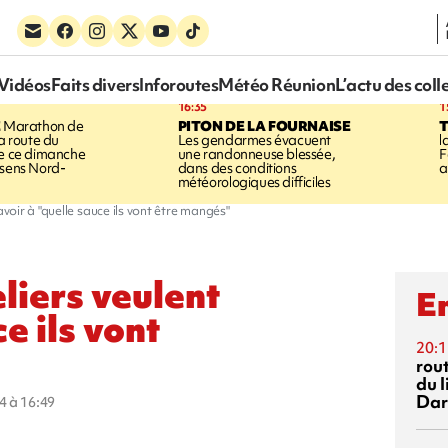
Vidéos
Faits divers
Inforoutes
Météo Réunion
L’actu des coll
16:35
1
E
Marathon de
PITON DE LA FOURNAISE
la route du
Les gendarmes évacuent
l
ée ce dimanche
une randonneuse blessée,
F
 sens Nord-
dans des conditions
a
météorologiques difficiles
avoir à "quelle sauce ils vont être mangés"
eliers veulent
En
e ils vont
20:1
rout
du l
Dar
4 à 16:49