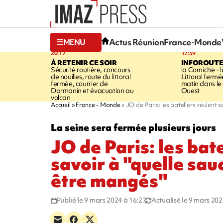
Actus Réunion
France-Monde
MENU
20:17
17:59
À RETENIR CE SOIR
INFOROUT
Sécurité routière, concours
la Corniche - 
de nouilles, route du littoral
Littoral ferm
fermée, courrier de
matin dans le
Darmanin et évacuation au
Ouest
volcan
Accueil
France - Monde
JO de Paris: les bateliers veulent s
La seine sera fermée plusieurs jours
JO de Paris: les bat
savoir à "quelle sauc
être mangés"
Publié le 9 mars 2024 à 16:27
Actualisé le 9 mars 202