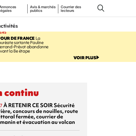
Annonces
Avis & marchés
Courrier des
légales
publics
lecteurs
ectivités
5:45
TOUR DE FRANCE
La
auréate sortante Pauline
errand-Prévot abandonne
vant la 8e étape
VOIR PLUS
 continu
À RETENIR CE SOIR
Sécurité
7
ière, concours de nouilles, route
ittoral fermée, courrier de
manin et évacuation au volcan