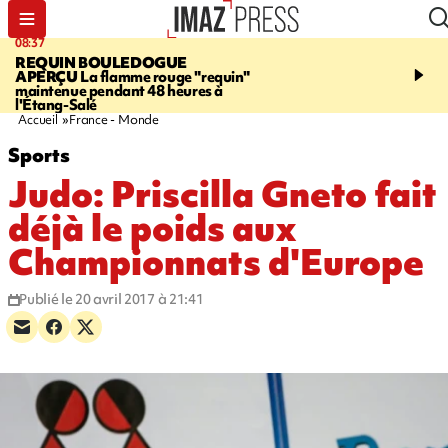
08:37
11:31
REQUIN BOULEDOGUE
LA POSSESSION
900 ki
APERÇU
La flamme rouge "requin"
poutres en aluminium ch
maintenue pendant 48 heures à
ouvrier qui travaillait s
l'Étang-Salé
Accueil
France - Monde
Sports
Judo: Priscilla Gneto fait
déjà le poids aux
Championnats d'Europe
Publié le 20 avril 2017 à 21:41