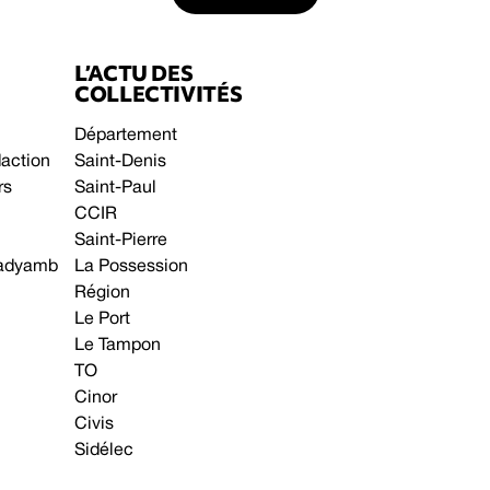
L’ACTU DES
COLLECTIVITÉS
Département
daction
Saint-Denis
rs
Saint-Paul
CCIR
Saint-Pierre
 gadyamb
La Possession
Région
Le Port
Le Tampon
TO
Cinor
Civis
Sidélec