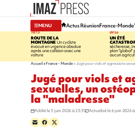
Actus Réunion
France-Monde
MENU
10:13
09:53
ROUTE DE LA
UN ÉTÉ
MONTAGNE
Un cycliste
CATASTRO
évacué en urgence absolue
sécheresse, in
après une collision avec une
plan "global" 
voiture
aucun agricult
Accueil
France - Monde
Jugé pour viols et agressions sexu
Jugé pour viols et a
sexuelles, un ostéo
la "maladresse"
Publié le 5 juin 2026 à 23:39
Actualisé le 6 juin 2026 