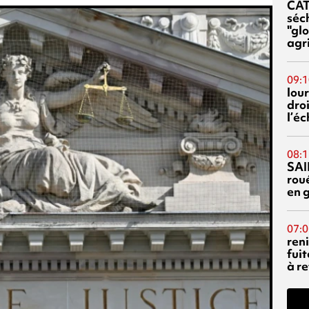
CA
séc
"glo
agri
09:1
lour
droi
l’é
08:1
SAI
rou
en 
07:0
reni
fuit
à re