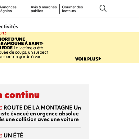
Annonces
Avis & marchés
Courrier des
légales
publics
lecteurs
ectivités
8:13
MORT D'UNE
GRAMOUNE À SAINT-
IERRE
La victime a été
ouée de coups, un suspect
oujours en garde à vue
VOIR PLUS
 continu
ROUTE DE LA MONTAGNE
Un
3
liste évacué en urgence absolue
s une collision avec une voiture
UN ÉTÉ
3