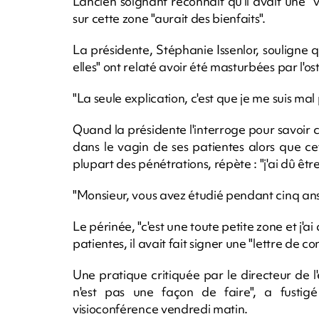
L'ancien soignant reconnaît qu'il avait une "
sur cette zone "aurait des bienfaits".
La présidente, Stéphanie Issenlor, souligne
elles" ont relaté avoir été masturbées par l'o
"La seule explication, c'est que je me suis mal
Quand la présidente l'interroge pour savoir c
dans le vagin de ses patientes alors que cett
plupart des pénétrations, répète : "j'ai dû êt
"Monsieur, vous avez étudié pendant cinq ans!
Le périnée, "c'est une toute petite zone et j'a
patientes, il avait fait signer une "lettre de c
Une pratique critiquée par le directeur de l
n'est pas une façon de faire", a fustigé
visioconférence vendredi matin.