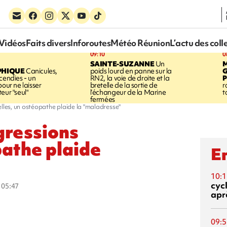
Vidéos
Faits divers
Inforoutes
Météo Réunion
L’actu des coll
09:10
0
SAINTE-SUZANNE
Un
PHIQUE
Canicules,
poids lourd en panne sur la
cendies - un
RN2, la voie de droite et la
P
pour ne laisser
bretelle de la sortie de
r
eur "seul"
l’échangeur de la Marine
t
fermées
elles, un ostéopathe plaide la "maladresse"
gressions
pathe plaide
En
10:1
cyc
à 05:47
aprè
09:5