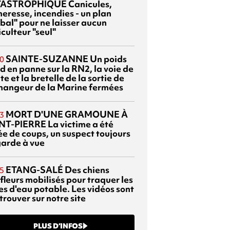
TASTROPHIQUE
Canicules,
heresse, incendies - un plan
bal" pour ne laisser aucun
culteur "seul"
SAINTE-SUZANNE
Un poids
0
d en panne sur la RN2, la voie de
te et la bretelle de la sortie de
changeur de la Marine fermées
MORT D'UNE GRAMOUNE À
3
NT-PIERRE
La victime a été
ée de coups, un suspect toujours
garde à vue
ETANG-SALÉ
Des chiens
5
fleurs mobilisés pour traquer les
es d'eau potable. Les vidéos sont
trouver sur notre site
PLUS D’INFOS