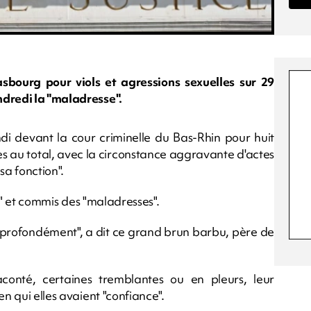
asbourg pour viols et agressions sexuelles sur 29
ndredi la "maladresse".
ndi devant la cour criminelle du Bas-Rhin pour huit
tes au total, avec la circonstance aggravante d'actes
sa fonction".
ot" et commis des "maladresses".
s profondément", a dit ce grand brun barbu, père de
aconté, certaines tremblantes ou en pleurs, leur
en qui elles avaient "confiance".