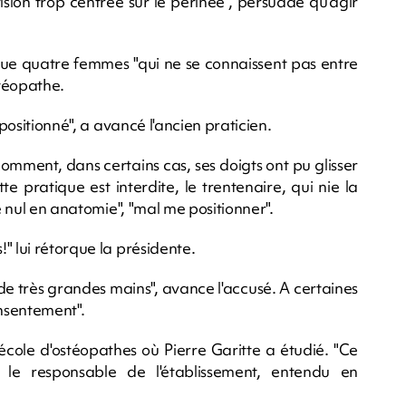
vision trop centrée sur le périnée", persuadé qu'agir
 que quatre femmes "qui ne se connaissent pas entre
stéopathe.
 positionné", a avancé l'ancien praticien.
omment, dans certains cas, ses doigts ont pu glisser
e pratique est interdite, le trentenaire, qui nie la
re nul en anatomie", "mal me positionner".
" lui rétorque la présidente.
i de très grandes mains", avance l'accusé. A certaines
onsentement".
'école d'ostéopathes où Pierre Garitte a étudié. "Ce
 le responsable de l'établissement, entendu en