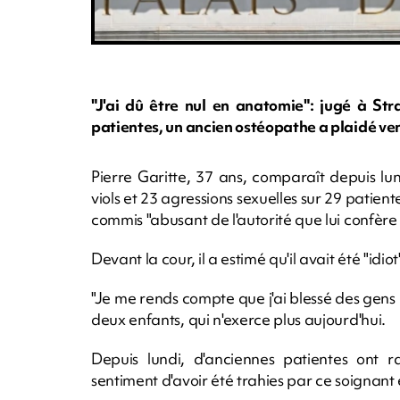
"J'ai dû être nul en anatomie": jugé à Str
patientes, un ancien ostéopathe a plaidé ve
Pierre Garitte, 37 ans, comparaît depuis lu
viols et 23 agressions sexuelles sur 29 patien
commis "abusant de l'autorité que lui confère 
Devant la cour, il a estimé qu'il avait été "idi
"Je me rends compte que j'ai blessé des gen
deux enfants, qui n'exerce plus aujourd'hui.
Depuis lundi, d'anciennes patientes ont r
sentiment d'avoir été trahies par ce soignant 