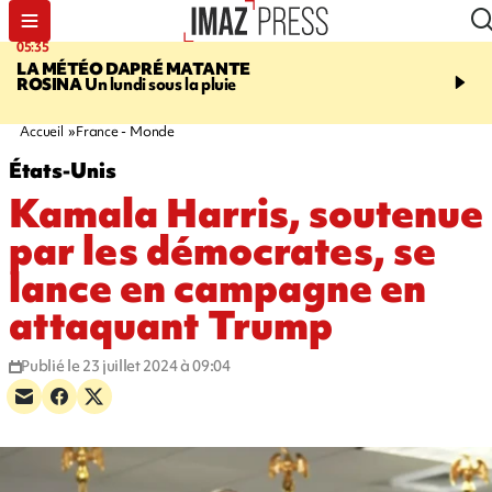
05:35
07:47
LA MÉTÉO DAPRÉ MATANTE
MAYOTTE
Une femme e
ROSINA
Un lundi sous la pluie
ses deux enfants meure
l'incendie de leur maiso
Accueil
France - Monde
États-Unis
Kamala Harris, soutenue
par les démocrates, se
lance en campagne en
attaquant Trump
Publié le 23 juillet 2024 à 09:04