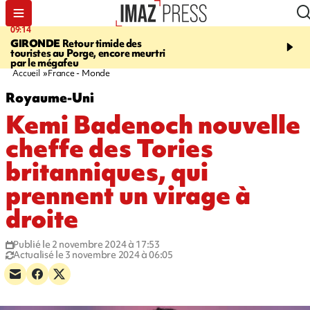
09:14
13:09
GIRONDE
Retour timide des
CONFLIT
Des échanges
touristes au Porge, encore meurtri
font cinq morts en Ukrai
par le mégafeu
Russie
Accueil
France - Monde
Royaume-Uni
Kemi Badenoch nouvelle
cheffe des Tories
britanniques, qui
prennent un virage à
droite
Publié le 2 novembre 2024 à 17:53
Actualisé le 3 novembre 2024 à 06:05