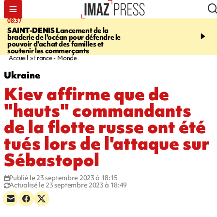
08:37
10:44
SAINT-DENIS
Lancement de la
SAINT-DENIS
Les lions 
braderie de l'océan pour défendre le
dragons paradent dans l
pouvoir d'achat des familles et
ville pour fêter Guan Di.
soutenir les commerçants
photos sur notre site
Accueil
France - Monde
Ukraine
Kiev affirme que de
"hauts" commandants
de la flotte russe ont été
tués lors de l'attaque sur
Sébastopol
Publié le 23 septembre 2023 à 18:15
Actualisé le 23 septembre 2023 à 18:49