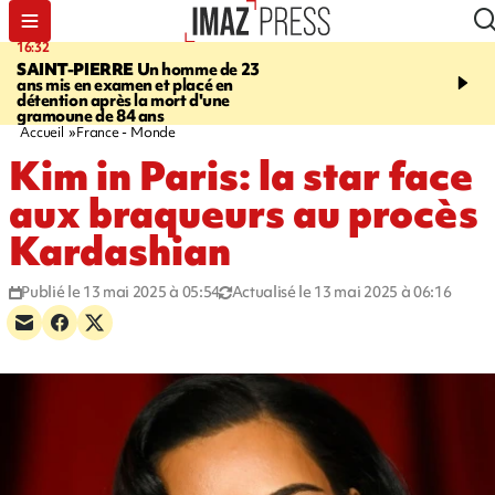
16:32
21:08
SAINT-PIERRE
Un homme de 23
MONDE
Arabie saoudit
ans mis en examen et placé en
et Turquie scellent un p
détention après la mort d'une
défense en pleine guerr
gramoune de 84 ans
Orient
Accueil
France - Monde
Kim in Paris: la star face
aux braqueurs au procès
Kardashian
Publié le 13 mai 2025 à 05:54
Actualisé le 13 mai 2025 à 06:16