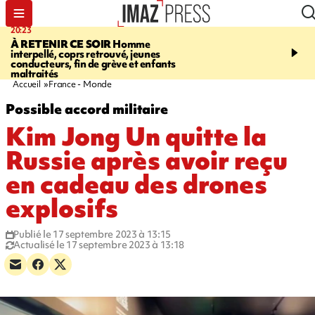
20:23
06:04
À RETENIR CE SOIR
Homme
EMPLOIS
Difficultés d
interpellé, coprs retrouvé, jeunes
à La Réunion - des agric
conducteurs, fin de grève et enfants
envisagent de mettre des
maltraités
étrangers dans les cha
Accueil
France - Monde
Possible accord militaire
Kim Jong Un quitte la
Russie après avoir reçu
en cadeau des drones
explosifs
Publié le 17 septembre 2023 à 13:15
Actualisé le 17 septembre 2023 à 13:18