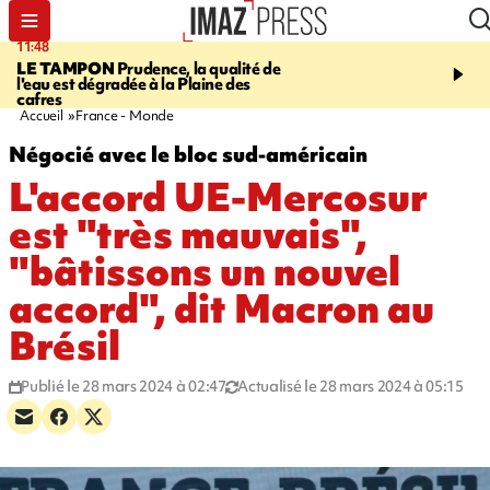
11:48
12:48
LE TAMPON
Prudence, la qualité de
SAINT-PAUL
Nouvelle 
l'eau est dégradée à la Plaine des
Cap Lahoussaye du 10 a
cafres
Accueil
France - Monde
Négocié avec le bloc sud-américain
L'accord UE-Mercosur
est "très mauvais",
"bâtissons un nouvel
accord", dit Macron au
Brésil
Publié le 28 mars 2024 à 02:47
Actualisé le 28 mars 2024 à 05:15