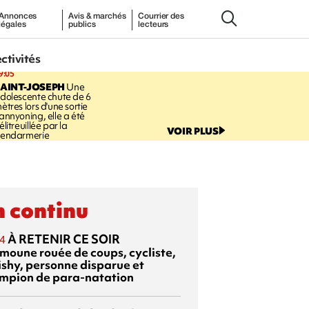
Annonces
Avis & marchés
Courrier des
légales
publics
lecteurs
ectivités
9:05
AINT-JOSEPH
Une
dolescente chute de 6
ètres lors d'une sortie
annyoning, elle a été
élitreuillée par la
VOIR PLUS
endarmerie
 continu
À RETENIR CE SOIR
4
moune rouée de coups, cycliste,
ishy, personne disparue et
mpion de para-natation