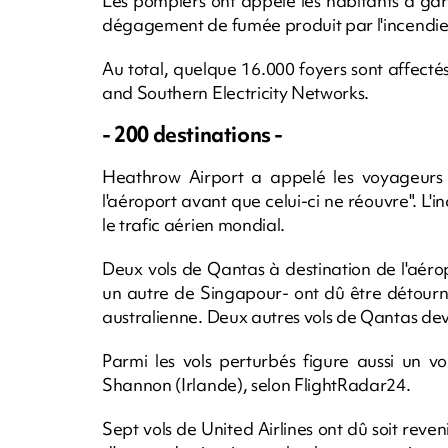
Les pompiers ont appelé les habitants à gar
dégagement de fumée produit par l'incendie, i
Au total, quelque 16.000 foyers sont affectés
and Southern Electricity Networks.
- 200 destinations -
Heathrow Airport a appelé les voyageurs 
l'aéroport avant que celui-ci ne réouvre". L
le trafic aérien mondial.
Deux vols de Qantas à destination de l'aérop
un autre de Singapour- ont dû être détourn
australienne. Deux autres vols de Qantas de
Parmi les vols perturbés figure aussi un v
Shannon (Irlande), selon FlightRadar24.
Sept vols de United Airlines ont dû soit reven