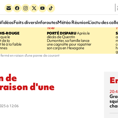
Vidéos
Faits divers
Inforoutes
Météo Réunion
L’actu des coll
19:49
1
OIS-ROUGE
PORTÉ DISPARU
Après le
S
 que le
décès de Quentin
a
t de la
Dumontier, sa famille lance
m
ié à la faible
une cagnotte pour rapatrier
c
annes
son corps en Hexagone
h
g
 fermé en raison d'une panne de courant
n de
En
raison d'une
20:4
Gra
squ
cha
2025 à 12:06