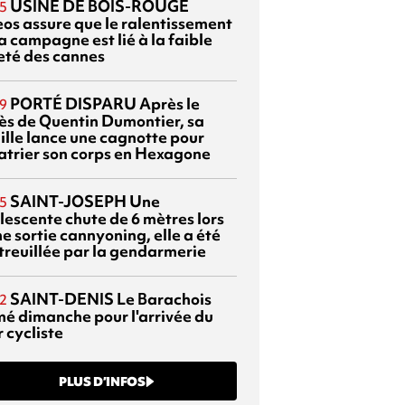
USINE DE BOIS-ROUGE
5
eos assure que le ralentissement
a campagne est lié à la faible
eté des cannes
PORTÉ DISPARU
Après le
9
ès de Quentin Dumontier, sa
ille lance une cagnotte pour
atrier son corps en Hexagone
SAINT-JOSEPH
Une
5
lescente chute de 6 mètres lors
e sortie cannyoning, elle a été
itreuillée par la gendarmerie
SAINT-DENIS
Le Barachois
2
mé dimanche pour l'arrivée du
 cycliste
PLUS D’INFOS