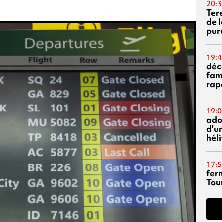
20:3
Ter
de l
pur
19:4
déc
fam
rap
19:0
ado
d'un
hél
17:5
fer
Tour