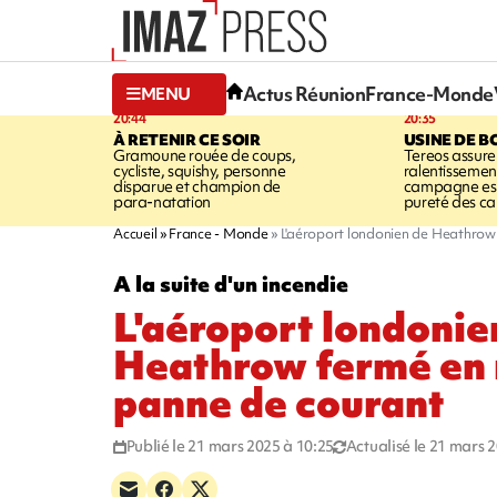
Actus Réunion
France-Monde
MENU
20:44
20:35
À RETENIR CE SOIR
USINE DE B
Gramoune rouée de coups,
Tereos assure
cycliste, squishy, personne
ralentissemen
disparue et champion de
campagne est l
para-natation
pureté des c
Accueil
France - Monde
L'aéroport londonien de Heathrow
A la suite d'un incendie
L'aéroport londonie
Heathrow fermé en 
panne de courant
Publié le 21 mars 2025 à 10:25
Actualisé le 21 mars 