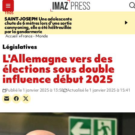
19:05
20:44
SAINT-JOSEPH
Une adolescente
À RETENIR CE SOIR
G
chute de 6 mètres lors d'une sortie
rouée de coups, cycliste,
cannyoning, elle a été hélitreuillée
personne disparue et c
par la gendarmerie
para-natation
Accueil
France - Monde
Législatives
L'Allemagne vers des
élections sous double
influence début 2025
Publié le 1 janvier 2025 à 13:58
Actualisé le 1 janvier 2025 à 15:41