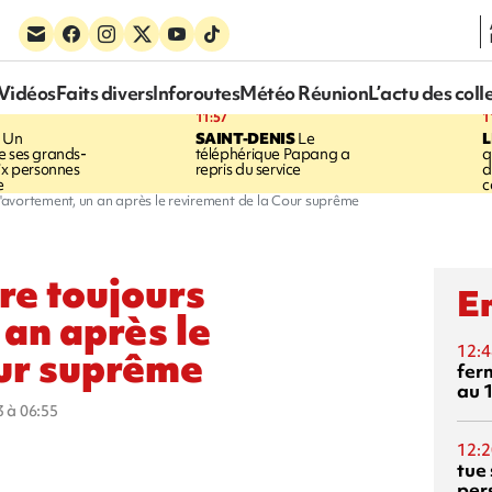
Vidéos
Faits divers
Inforoutes
Météo Réunion
L’actu des coll
11:57
1
Un
SAINT-DENIS
Le
e ses grands-
téléphérique Papang a
q
six personnes
repris du service
d
e
c
 l'avortement, un an après le revirement de la Cour suprême
re toujours
En
 an après le
12:4
our suprême
fer
au 
3 à 06:55
12:2
tue
per