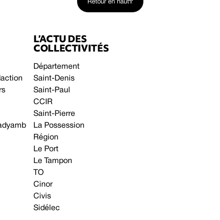
Retour en haut
L’ACTU DES
COLLECTIVITÉS
Département
daction
Saint-Denis
rs
Saint-Paul
CCIR
Saint-Pierre
 gadyamb
La Possession
Région
Le Port
Le Tampon
TO
Cinor
Civis
Sidélec