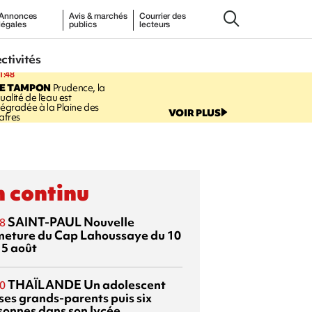
Annonces
Avis & marchés
Courrier des
légales
publics
lecteurs
ectivités
1:48
LE TAMPON
Prudence, la
ualité de l'eau est
égradée à la Plaine des
VOIR PLUS
afres
 continu
SAINT-PAUL
Nouvelle
8
meture du Cap Lahoussaye du 10
15 août
THAÏLANDE
Un adolescent
0
 ses grands-parents puis six
sonnes dans son lycée