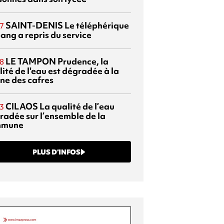
SAINT-DENIS
Le téléphérique
7
ang a repris du service
LE TAMPON
Prudence, la
8
ité de l'eau est dégradée à la
ine des cafres
CILAOS
La qualité de l’eau
3
radée sur l’ensemble de la
mmune
PLUS D’INFOS