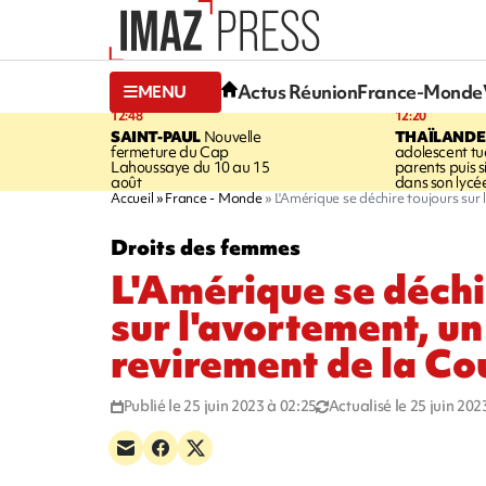
Actus Réunion
France-Monde
MENU
12:48
12:20
SAINT-PAUL
Nouvelle
THAÏLANDE
fermeture du Cap
adolescent tu
Lahoussaye du 10 au 15
parents puis 
août
dans son lycé
Accueil
France - Monde
L'Amérique se déchire toujours sur
Droits des femmes
L'Amérique se déchi
sur l'avortement, un
revirement de la C
Publié le 25 juin 2023 à 02:25
Actualisé le 25 juin 202