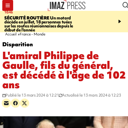
10:46
13:49
SÉCURITÉ ROUTIÈRE
Un motard
JUSTICE
Violences sexu
décède en juillet, 18 personnes tuées
mineurs - un courrier d
sur les routes réunionnaises depuis le
pointe les défaillances 
début de l'année
Accueil
France - Monde
Disparition
L'amiral Philippe de
Gaulle, fils du général,
est décédé à l'âge de 102
ans
Publié le 13 mars 2024 à 12:21
Actualisé le 13 mars 2024 à 12:23