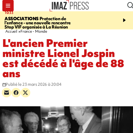
10:33
15:03
ASSOCIATIONS
Protection de
CANADA
Vaste feu de 
l’enfance - une nouvelle rencontre
l'ouest du pays, 20.000 
Stop VIF organisée à La Réunion
l'état d'urgence déclaré
Accueil
France - Monde
L'ancien Premier
ministre Lionel Jospin
est décédé à l'âge de 88
ans
Publié le 23 mars 2026 à 20:04