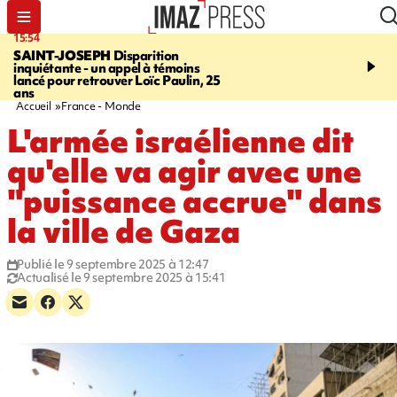
15:54
17:52
SAINT-JOSEPH
Disparition
SAINT-DENIS
Le Barac
inquiétante - un appel à témoins
dimanche pour l'arrivée
lancé pour retrouver Loïc Paulin, 25
cycliste
ans
Accueil
France - Monde
L'armée israélienne dit
qu'elle va agir avec une
"puissance accrue" dans
la ville de Gaza
Publié le 9 septembre 2025 à 12:47
Actualisé le 9 septembre 2025 à 15:41