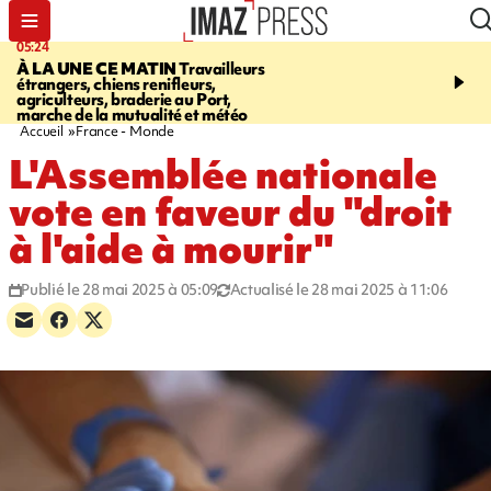
05:24
07:05
À LA UNE CE MATIN
Travailleurs
ETANG-SALÉ
Des chien
étrangers, chiens renifleurs,
mobilisés pour traquer le
agriculteurs, braderie au Port,
d'eau potable. Les vidéo
marche de la mutualité et météo
retrouver sur notre site
Accueil
France - Monde
L'Assemblée nationale
vote en faveur du "droit
à l'aide à mourir"
Publié le 28 mai 2025 à 05:09
Actualisé le 28 mai 2025 à 11:06