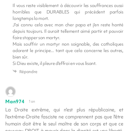
Il vous reste visiblement à découvrir les souffrances aussi
horribles que DURABLES qui précèdent parfois
longtemps la mort.
J'ai connu cela avec mon cher papa et j'en reste hanté
depuis toujours. Il aurait tellement aimé partir et pouvoir
faire stopper son martyr.
Mais souffrir un martyr non soignable, des catholiques
adorent le principe... tant que cela concerne les autres,
bien sûr.
Si Dieu existe, il pleure d'effroi en vous lisant.
Répondre
Man974
1 an
La Droite extrême, qui n'est plus républicaine, et
l'extrême-Droite fasciste ne comprennent pas que l'être
humain doit être le seul maître de son corps et que ce
nouveau DROIT à mourir dans la dignité est une liberté,