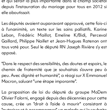
et qui serait la plus importante dans le champ sociétal
depuis l'instauration du mariage pour tous en 2012 si
elle aboutissait.
Les députés avaient auparavant approuvé, cette fois-ci
à l'unanimité, un texte sur les soins palliatifs. Karine
Lebon, Frédéric Maillot, Emeline K/Bidi, Perceval
Gaillard, Philippe Naillet et Jean-Hugues Ratenon ont
tous voté pour. Seul le député RN Joseph Rivière s'y est
opposé.
"Dans le respect des sensibilités, des doutes et espoirs, le
chemin de fraternité que je souhaitais s'ouvre peu à
peu. Avec dignité et humanité", a réagi sur X Emmanuel
Macron, saluant "une étape imporante".
La proposition de loi du député du groupe MoDem
Olivier Falorni, engagé depuis des décennies pour cette
cause, crée un "droit à l'aide à mourir" consistant à
"autoriser et à accompagner" un malade qui le souhaite