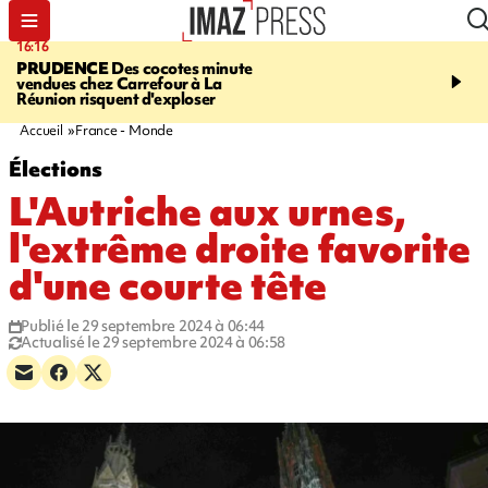
16:16
20:06
PRUDENCE
Des cocotes minute
À RETENIR CE SOIR
Vo
vendues chez Carrefour à La
l'Asie, mort d'une gram
Réunion risquent d'exploser
cocottes minute, Guan D
footballeurs
Accueil
France - Monde
Élections
L'Autriche aux urnes,
l'extrême droite favorite
d'une courte tête
Publié le 29 septembre 2024 à 06:44
Actualisé le 29 septembre 2024 à 06:58