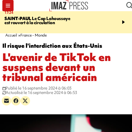
17:24
19:49
SAINT-PAUL
Le Cap Lahoussaye
PORTÉ DISPARU
Après
est rouvert à la circulation
Quentin Dumontier, sa f
une cagnotte pour rapat
corps en Hexagone
Accueil
France - Monde
Il risque l'interdiction aux États-Unis
L'avenir de TikTok en
suspens devant un
tribunal américain
Publié le 16 septembre 2024 à 06:03
Actualisé le 16 septembre 2024 à 06:53