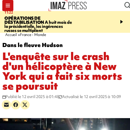
11:22
14:51
OPÉRATIONS DE
PARA-NATATION
Le P
DÉSTABILISATION
A huit mois de
Rivière triple champion
la présidentielle, les ingérences
russes se multiplient
Accueil
France - Monde
Dans le fleuve Hudson
L'enquête sur le crash
d'un hélicoptère à New
York qui a fait six morts
se poursuit
Publié le 12 avril 2025 à 01:48
Actualisé le 12 avril 2025 à 10:09