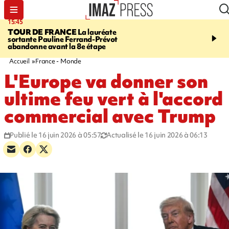
15:45
20:17
TOUR DE FRANCE
La lauréate
À RETENIR CE SOIR
Sé
sortante Pauline Ferrand-Prévot
routière, concours de nou
abandonne avant la 8e étape
du littoral fermée, courr
Darmanin et évacuation
Accueil
France - Monde
L'Europe va donner son
ultime feu vert à l'accord
commercial avec Trump
Publié le 16 juin 2026 à 05:57
Actualisé le 16 juin 2026 à 06:13